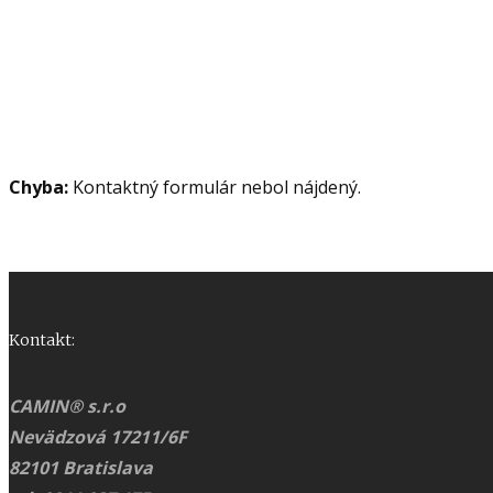
Chyba:
Kontaktný formulár nebol nájdený.
Kontakt:
CAMIN® s.r.o
Nevädzová 17211/6F
82101 Bratislava