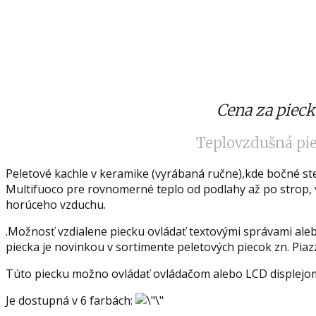
Cena za pieck
Teplovzdušná pie
Peletové kachle v keramike (vyrábaná ručne),kde bočné st
Multifuoco pre rovnomerné teplo od podlahy až po strop,
horúceho vzduchu.
.Možnosť vzdialene piecku ovládať textovými správami ale
piecka je novinkou v sortimente peletových piecok zn. Pia
Túto piecku možno ovládať ovládačom alebo LCD displejom
Je dostupná v 6 farbách: