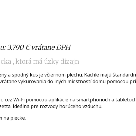
u: 3.790 € vrátane DPH
cka , ktorá má úzky dizajn
eny a spodný kus je včiernom plechu. Kachle majú štandard
 vrátane vykurovania do iných miestností domu pomocou pr
bo cez Wi-Fi pomocou aplikácie na smartphonoch a tabletoc
zzetta. Ideálna pre rozvody horúceho vzduchu.
 na piecke.