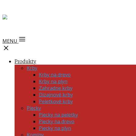
MENU
Produkty
Krby
Krby na drevo
Krby na plyn
Zahradne krby
Dizajnové krby
Peletkové krby
Piecky
Piecky na peletky
Piecky na drevo
Piecky na plyn
Komíny