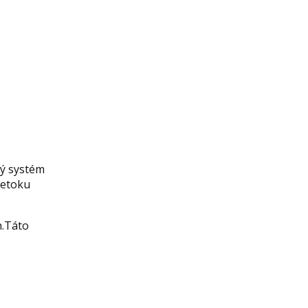
ný systém
ietoku
h.Táto