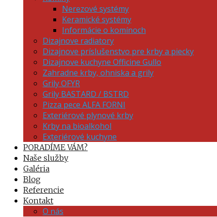
Nerezové systémy
Keramické systémy
Informácie o komínoch
Dizajnove radiatory
Dizajnove príslušenstvo pre krby a piecky
Dizajnove kuchyne Officine Gullo
Zahradne krby, ohniska a grily
Grily OFYR
Grily BASTARD / BSTRD
Pizza pece ALFA FORNI
Exteriérové plynové krby
Krby na bioalkohol
Exteriérové kuchyne
PORADÍME VÁM?
Naše služby
Galéria
Blog
Referencie
Kontakt
O nás