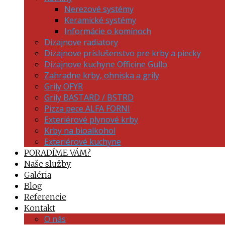
Nerezové systémy
Keramické systémy
Informácie o komínoch
Dizajnove radiatory
Dizajnove príslušenstvo pre krby a piecky
Dizajnove kuchyne Officine Gullo
Zahradne krby, ohniska a grily
Grily OFYR
Grily BASTARD / BSTRD
Pizza pece ALFA FORNI
Exteriérové plynové krby
Krby na bioalkohol
Exteriérové kuchyne
PORADÍME VÁM?
Naše služby
Galéria
Blog
Referencie
Kontakt
O nás