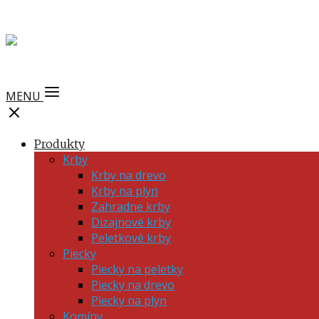
MENU
Produkty
Krby
Krby na drevo
Krby na plyn
Zahradne krby
Dizajnové krby
Peletkové krby
Piecky
Piecky na peletky
Piecky na drevo
Piecky na plyn
Komíny