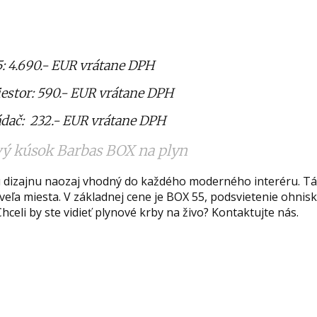
: 4.690.- EUR vrátane DPH
iestor: 590.- EUR vrátane DPH
dač: 232.- EUR vrátane DPH
vý kúsok Barbas BOX na plyn
u dizajnu naozaj vhodný do každého moderného interéru. T
 veľa miesta. V základnej cene je BOX 55, podsvietenie ohnisk
celi by ste vidieť plynové krby na živo? Kontaktujte nás.