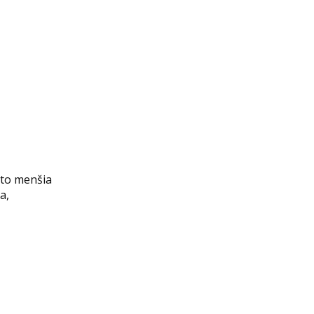
áto menšia
a,