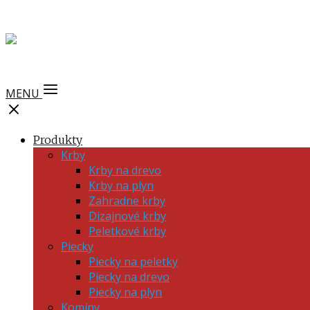
MENU
Produkty
Krby
Krby na drevo
Krby na plyn
Zahradne krby
Dizajnové krby
Peletkové krby
Piecky
Piecky na peletky
Piecky na drevo
Piecky na plyn
Komíny