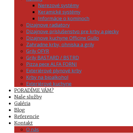
Nerezové systémy
Keramické systémy
Informácie o komínoch
Dizajnove radiatory
Dizajnove príslušenstvo pre krby a piecky
Dizajnove kuchyne Officine Gullo
Zahradne krby, ohniska a grily
Grily OFYR
Grily BASTARD / BSTRD
Pizza pece ALFA FORNI
Exteriérové plynové krby
Krby na bioalkohol
Exteriérové kuchyne
PORADÍME VÁM?
Naše služby
Galéria
Blog
Referencie
Kontakt
O nás