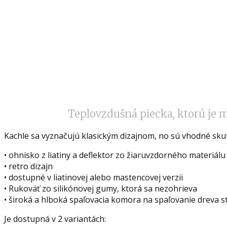
Teplovzdušná piecka, ktorú je m
Kachle sa vyznačujú klasickým dizajnom, no sú vhodné sku
• ohnisko z liatiny a deflektor zo žiaruvzdorného materiálu
• retro dizajn
• dostupné v liatinovej alebo mastencovej verzii
• Rukoväť zo silikónovej gumy, ktorá sa nezohrieva
• široká a hlboká spaľovacia komora na spaľovanie dreva st
Je dostupná v 2 variantách: