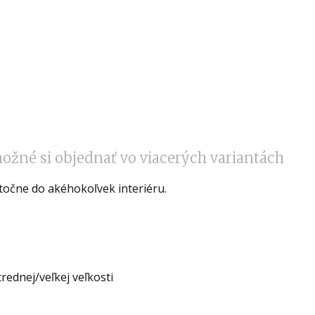
ožné si objednať vo viacerých variantách
točne do akéhokoľvek interiéru.
rednej/veľkej veľkosti