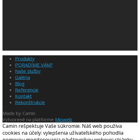
Produkty
PORADÍME VÁM?
Naše služby
Galéria
Blog
Referencie
Kontakt
Rekonštrukcie
Made by Camin
Vytvorené na platforme
Mioweb
Camin rešpektuje Vaše súkromie. Náš web používa
cookies na účely: vylepšenia užívateľského pohodlia
pomocou monitorovania návštevníkov webovej stránky,