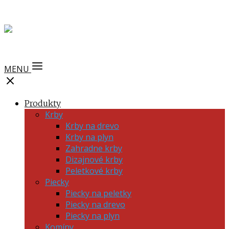
MENU
Produkty
Krby
Krby na drevo
Krby na plyn
Zahradne krby
Dizajnové krby
Peletkové krby
Piecky
Piecky na peletky
Piecky na drevo
Piecky na plyn
Komíny