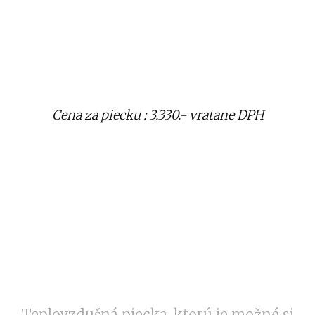
Cena za piecku : 3.330.- vratane DPH
Teplovzdušná piecka, ktorú je možné si