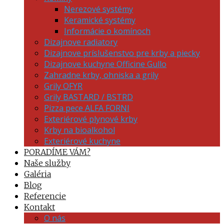
Nerezové systémy
Keramické systémy
Informácie o komínoch
Dizajnove radiatory
Dizajnove príslušenstvo pre krby a piecky
Dizajnove kuchyne Officine Gullo
Zahradne krby, ohniska a grily
Grily OFYR
Grily BASTARD / BSTRD
Pizza pece ALFA FORNI
Exteriérové plynové krby
Krby na bioalkohol
Exteriérové kuchyne
PORADÍME VÁM?
Naše služby
Galéria
Blog
Referencie
Kontakt
O nás