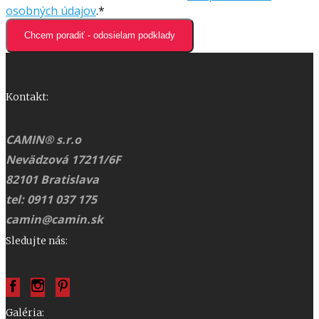
osobných údajov
.*
Chcem poradiť - odosielam podklady
Kontakt:
CAMIN® s.r.o
Nevädzová 17211/6F
82101 Bratislava
tel: 0911 037 175
camin@camin.sk
Sledujte nás:
Galéria: