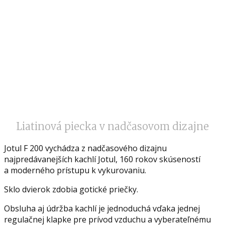
Liatinová piecka v nadčasovom dizajne
Jotul F 200 vychádza z nadčasového dizajnu
najpredávanejších kachlí Jotul, 160 rokov skúseností
a moderného prístupu k vykurovaniu.
Sklo dvierok zdobia gotické priečky.
Obsluha aj údržba kachlí je jednoduchá vďaka jednej
regulačnej klapke pre prívod vzduchu a vyberateľnému