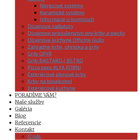
Nerezové systémy
Keramické systémy
Informácie o komínoch
Dizajnove radiatory
Dizajnove príslušenstvo pre krby a piecky
Dizajnove kuchyne Officine Gullo
Zahradne krby, ohniska a grily
Grily OFYR
Grily BASTARD / BSTRD
Pizza pece ALFA FORNI
Exteriérové plynové krby
Krby na bioalkohol
Exteriérové kuchyne
PORADÍME VÁM?
Naše služby
Galéria
Blog
Referencie
Kontakt
O nás