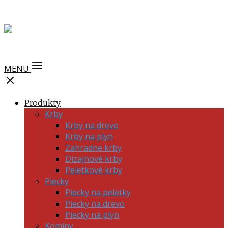
MENU
Produkty
Krby
Krby na drevo
Krby na plyn
Zahradne krby
Dizajnové krby
Peletkové krby
Piecky
Piecky na peletky
Piecky na drevo
Piecky na plyn
Komíny