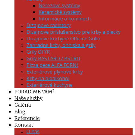
Nerezové systémy
Keramické systémy
Informácie o komínoch
Dizajnove radiatory
Dizajnove príslušenstvo pre krby a piecky
Dizajnove kuchyne Officine Gullo
Zahradne krby, ohniska a grily
Grily OFYR
Grily BASTARD / BSTRD
Pizza pece ALFA FORNI
Exteriérové plynové krby
Krby na bioalkohol
Exteriérové kuchyne
PORADÍME VÁM?
Naše služby
Galéria
Blog
Referencie
Kontakt
O nás