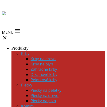
MENU
Produkty
Krby
Krby na drevo
Krby na plyn
Zahradne krby
Dizajnové krby
Peletkové krby
Piecky
Piecky na peletky
Piecky na drevo
Piecky na plyn
Komíny