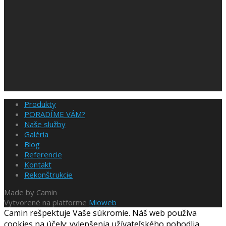
Produkty
PORADÍME VÁM?
Naše služby
Galéria
Blog
Referencie
Kontakt
Rekonštrukcie
Made by Camin
Vytvorené na platforme
Mioweb
Camin rešpektuje Vaše súkromie. Náš web používa
cookies na účely: vylepšenia užívateľského pohodlia