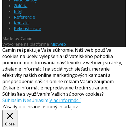
Galéria
Blog
Referencie
Kontakt
Rekonštrukcie
Made by Camin
Vytvorené na platforme
Mioweb
Camin rešpektuje Vaše súkromie. Náš web používa
cookies na účely: vylepšenia užívateľského pohodlia
pomocou monitorovania návštevníkov webovej stránky,
zdieľanie informácií na sociálnych sieťach, meranie
efektivity našich online marketingových kampaní a
prispôsobenie našich online reklám Vašim záujmom.
Získané informácie nepredávame tretím stranám.
Súhlasíte s využívaním Vašich súborov cookies?
Súhlasím
Nesúhlasím
Viac informácií
Zásady o ochrane osobných údajov
Close