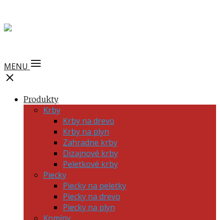
MENU
Produkty
Krby
Krby na drevo
Krby na plyn
Zahradne krby
Dizajnové krby
Peletkové krby
Piecky
Piecky na peletky
Piecky na drevo
Piecky na plyn
Komíny