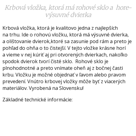
Krbová vložka, ktorá má rohové sklo a hore-
výsuvné dvierka
Krbová vložka, ktorá je kvalitovo jedna z najlepších
na trhu. Ide o rohovú vložku, ktorá má výsuvné dvierka,
a olištovanie dvierok,ktoré sa zasunie pod rám a preto je
pohľad do ohňa o to čistejší. V tejto vložke krásne horí
a vieme v nej kúriť aj pri otvorených dvierkach, nakoľko
spodok dvierok tvorí čisté sklo. Rohové sklo je
plnohodnotné a preto vnímate oheň aj z bočnej časti
krbu. Vložku je možné objednať v ľavom alebo pravom
prevedení. Vnútro krbovej vložky môže byť z viacerých
materiálov. Vyrobená na Slovensku!
Základné technické informácie: