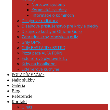
Nerezové systémy
Keramické systémy
Informácie o komínoch
Dizajnove radiatory
Dizajnove príslušenstvo pre krby a piecky
Dizajnove kuchyne Officine Gullo
Zahradne krby, ohniska a grily
Grily OFYR
Grily BASTARD / BSTRD
Pizza pece ALFA FORNI
Exteriérové plynové krby
Krby na bioalkohol
Exteriérové kuchyne
PORADÍME VÁM?
Naše služby
Galéria
Blog
Referencie
Kontakt
O nás