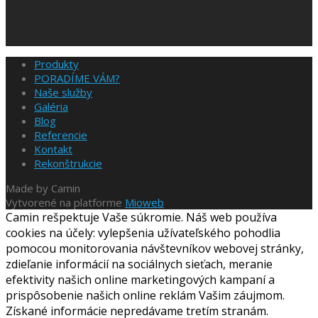
Produkty
PORADÍME VÁM?
Naše služby
Galéria
Blog
Referencie
Kontakt
Rekonštrukcie
Made by Camin
Vytvorené na platforme
Mioweb
Camin rešpektuje Vaše súkromie. Náš web používa
cookies na účely: vylepšenia užívateľského pohodlia
pomocou monitorovania návštevníkov webovej stránky,
zdieľanie informácií na sociálnych sieťach, meranie
efektivity našich online marketingových kampaní a
prispôsobenie našich online reklám Vašim záujmom.
Získané informácie nepredávame tretím stranám.