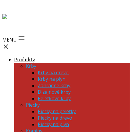
MENU
Produkty
Krby
Krby na drevo
Krby na plyn
Zahradne krby
Dizajnové krby
Peletkové krby
Piecky
Piecky na peletky
Piecky na drevo
Piecky na plyn
Komíny