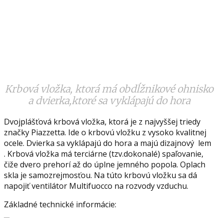
Krbová vložka, ktorá má obdĺžnikové ohnisko
a dvierka,ktoré sa vyklápajú do hora
Dvojplášťová krbová vložka, ktorá je z najvyššej triedy
značky Piazzetta. Ide o krbovú vložku z vysoko kvalitnej
ocele. Dvierka sa vyklápajú do hora a majú dizajnový lem
. Krbová vložka má terciárne (tzv.dokonalé) spaľovanie,
čiže dvero prehorí až do úplne jemného popola. Oplach
skla je samozrejmosťou. Na túto krbovú vložku sa dá
napojiť ventilátor Multifuocco na rozvody vzduchu.
Základné technické informácie: