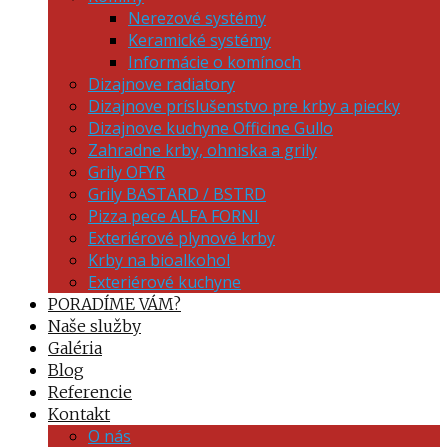
Nerezové systémy
Keramické systémy
Informácie o komínoch
Dizajnove radiatory
Dizajnove príslušenstvo pre krby a piecky
Dizajnove kuchyne Officine Gullo
Zahradne krby, ohniska a grily
Grily OFYR
Grily BASTARD / BSTRD
Pizza pece ALFA FORNI
Exteriérové plynové krby
Krby na bioalkohol
Exteriérové kuchyne
PORADÍME VÁM?
Naše služby
Galéria
Blog
Referencie
Kontakt
O nás