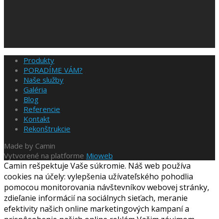
Produkty
PORADÍME VÁM?
Naše služby
Galéria
Blog
Referencie
Kontakt
Rekonštrukcie
Made by Camin
Vytvorené na platforme
Mioweb
Camin rešpektuje Vaše súkromie. Náš web používa
cookies na účely: vylepšenia užívateľského pohodlia
pomocou monitorovania návštevníkov webovej stránky,
zdieľanie informácií na sociálnych sieťach, meranie
efektivity našich online marketingových kampaní a