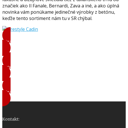
značiek ako Il Fanale, Bernardi, Zava a iné, a ako úplná
novinka vám ponúkame jedinečné výrobky z betónu,
keďže tento sortiment nám tu v SR chýbal.
Dizajnové doplnky
Produkty z betonu
Dizajnové svietidlá
Kontakt: