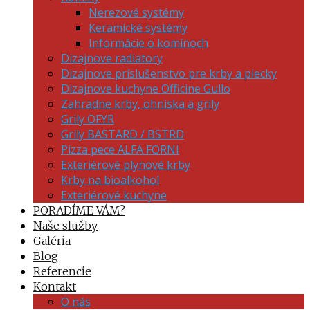
Nerezové systémy
Keramické systémy
Informácie o komínoch
Dizajnove radiatory
Dizajnove príslušenstvo pre krby a piecky
Dizajnove kuchyne Officine Gullo
Zahradne krby, ohniska a grily
Grily OFYR
Grily BASTARD / BSTRD
Pizza pece ALFA FORNI
Exteriérové plynové krby
Krby na bioalkohol
Exteriérové kuchyne
PORADÍME VÁM?
Naše služby
Galéria
Blog
Referencie
Kontakt
O nás