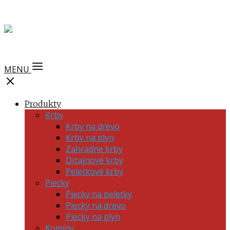
MENU
Produkty
Krby
Krby na drevo
Krby na plyn
Zahradne krby
Dizajnové krby
Peletkové krby
Piecky
Piecky na peletky
Piecky na drevo
Piecky na plyn
Komíny